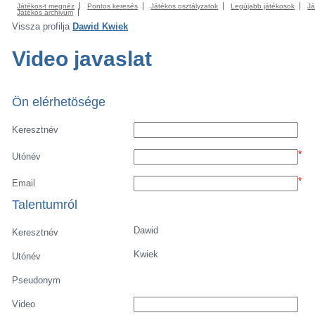
Játékos-t megnéz
Pontos keresés
Játékos osztályzatok
Legújabb játékosok
Já
Játékos archivum
Vissza profilja
Dawid Kwiek
Video javaslat
Ön elérhetösége
Keresztnév
*
Utónév
*
Email
Talentumról
Dawid
Keresztnév
Kwiek
Utónév
Pseudonym
Video