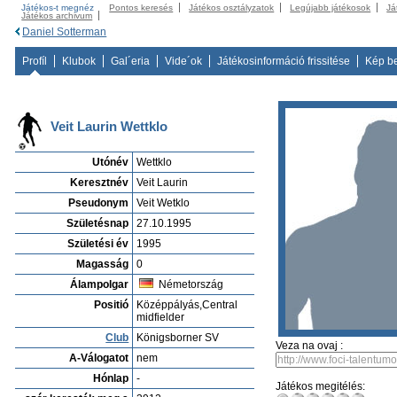
Játékos-t megnéz
Pontos keresés
Játékos osztályzatok
Legújabb játékosok
Já
Játékos archivum
Daniel Sotterman
Profíl
Klubok
Gal´eria
Vide´ok
Játékosinformáció frissitése
Kép b
Veit Laurin Wettklo
Utónév
Wettklo
Keresztnév
Veit Laurin
Pseudonym
Veit Wetklo
Születésnap
27.10.1995
Születési év
1995
Magasság
0
Álampolgar
Németország
Positió
Középpályás,Central
midfielder
Club
Königsborner SV
Veza na ovaj :
A-Válogatot
nem
Hónlap
-
Játékos megitélés: