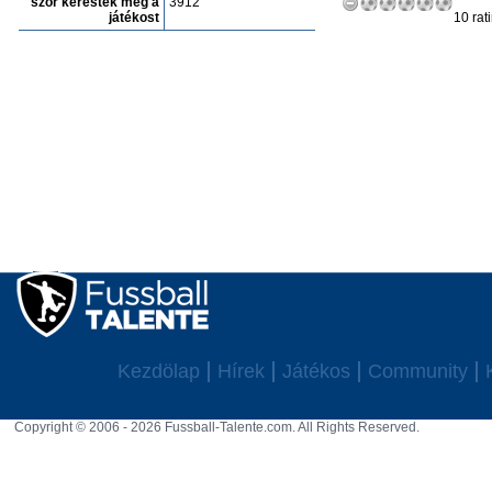
szór keresték meg a
3912
játékost
10 rat
Kezdölap
Hírek
Játékos
Community
Copyright © 2006 - 2026 Fussball-Talente.com. All Rights Reserved.