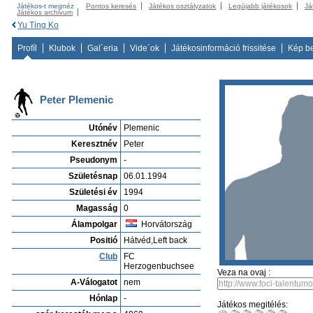
Játékos-t megnéz
Pontos keresés
Játékos osztályzatok
Legújabb játékosok
Já
Játékos archivum
Yu Ting Ko
Profíl
Klubok
Gal´eria
Vide´ok
Játékosinformáció frissitése
Kép b
Peter Plemenic
Utónév
Plemenic
Keresztnév
Peter
Pseudonym
-
Születésnap
06.01.1994
Születési év
1994
Magasság
0
Álampolgar
Horvátország
Positió
Hátvéd,Left back
Club
FC
Herzogenbuchsee
Veza na ovaj :
A-Válogatot
nem
Hónlap
-
Játékos megitélés: