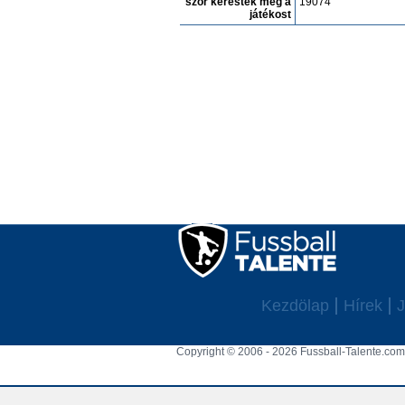
szór keresték meg a
19074
játékost
Kezdölap
Hírek
J
Copyright © 2006 - 2026 Fussball-Talente.com.
Cookie Consent plugin for the EU cookie l