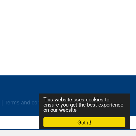
This website uses cookies to
Terms and conditions
Login
ensure you get the best experience
on our website
Got it!