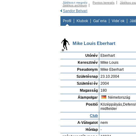
Játékos-t megnéz
Pontos keresés
Játékos os
Játékos archivum
Sandor Belvari
Profíl
Klubok
Gal´eria
Vide´ok
Ját
Mike Louis Eberhart
Utónév
Eberhart
Keresztnév
Mike Louis
Pseudonym
Mike Eberhart
Születésnap
23.10.2004
Születési év
2004
Magasság
180
Álampolgar
Németország
Positió
Középpályás,Defensi
midfielder
Club
A-Válogatot
nem
Hónlap
-