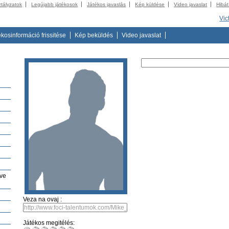
ztályzatok
Legújabb játékosok
Játékos javaslás
Kép küldése
Video javaslat
Hibát
Vic
ékosinformáció frissitése
Kép beküldés
Video javaslat
ve
Veza na ovaj :
Játékos megitélés: