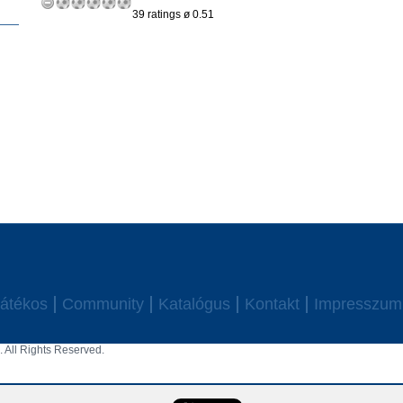
39 ratings ø 0.51
átékos
Community
Katalógus
Kontakt
Impresszum
 All Rights Reserved.
aw