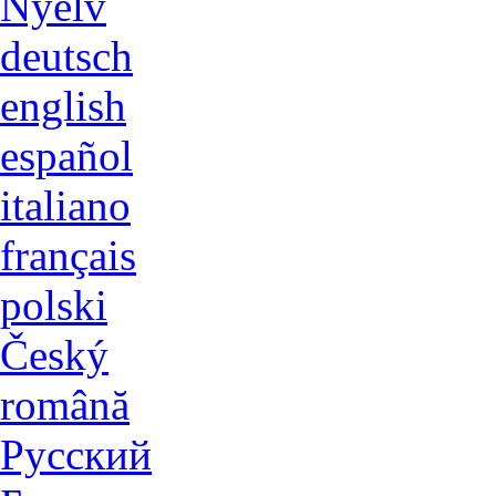
Nyelv
deutsch
english
español
italiano
français
polski
Český
română
Русский