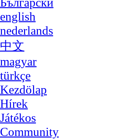
Български
english
nederlands
中文
magyar
türkçe
Kezdölap
Hírek
Játékos
Community