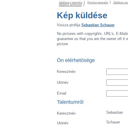
Játékos-t megnéz
Pontos keresés
Játékos os
Játékos archivum
Kép küldése
Vissza profilja
Sebastian Schauer
No pictures with copyrights, URL's, E-Mail
guarantee us that you are the owner oft it wi
picture
Ön elérhetösége
Keresztnév
Utónév
Email
Talentumról
Sebastian
Keresztnév
Schauer
Utónév