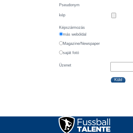
Pseudonym
kép
Képszármozás
más webóldal
Magazine/Newspaper
saját fotó
Üzenet