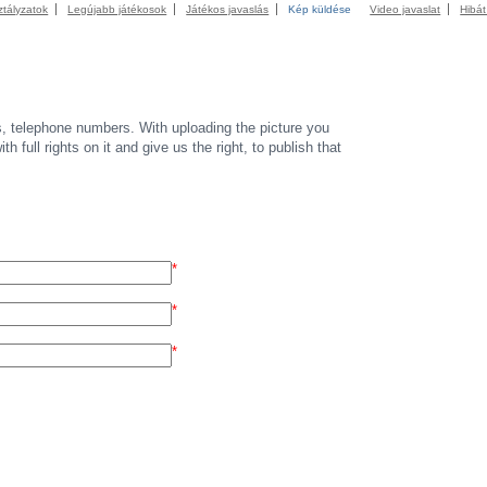
ztályzatok
Legújabb játékosok
Játékos javaslás
Kép küldése
Video javaslat
Hibát
s, telephone numbers. With uploading the picture you
th full rights on it and give us the right, to publish that
*
*
*