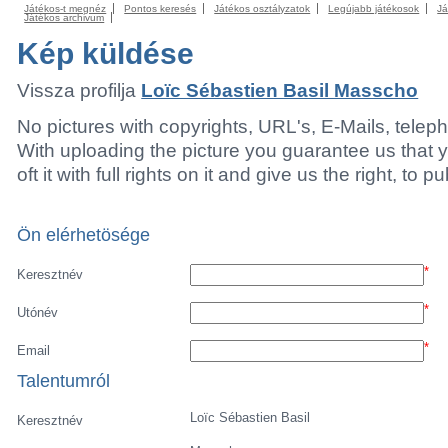
Játékos-t megnéz
Pontos keresés
Játékos osztályzatok
Legújabb játékosok
Já
Játékos archivum
Kép küldése
Vissza profilja
Loïc Sébastien Basil Masscho
No pictures with copyrights, URL's, E-Mails, tele
With uploading the picture you guarantee us that 
oft it with full rights on it and give us the right, to p
Ön elérhetösége
*
Keresztnév
*
Utónév
*
Email
Talentumról
Loïc Sébastien Basil
Keresztnév