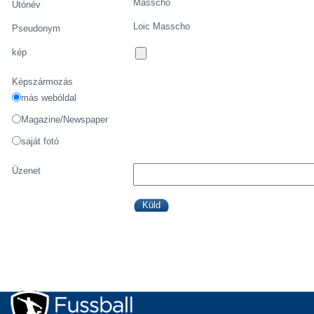
Masscho
Utónév
Loic Masscho
Pseudonym
kép
Képszármozás
más webóldal
Magazine/Newspaper
saját fotó
Üzenet