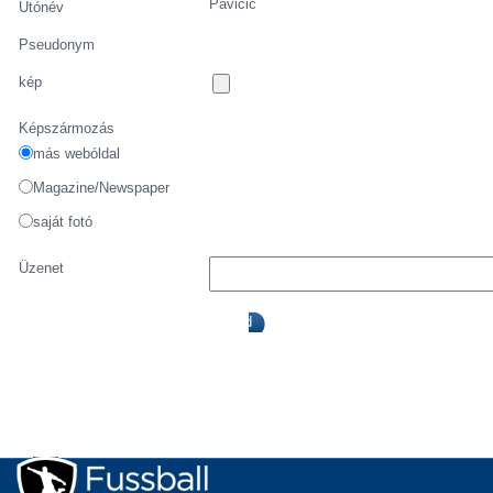
Pavičić
Utónév
Pseudonym
kép
Képszármozás
más webóldal
Magazine/Newspaper
saját fotó
Üzenet