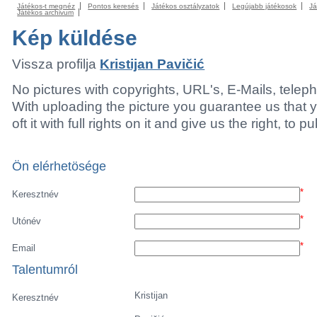
Játékos-t megnéz
Pontos keresés
Játékos osztályzatok
Legújabb játékosok
Já
Játékos archivum
Kép küldése
Vissza profilja
Kristijan Pavičić
No pictures with copyrights, URL's, E-Mails, tele
With uploading the picture you guarantee us that 
oft it with full rights on it and give us the right, to p
Ön elérhetösége
*
Keresztnév
*
Utónév
*
Email
Talentumról
Kristijan
Keresztnév