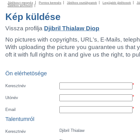
Játékos-t megnéz
Pontos keresés
Játékos osztályzatok
Legújabb játékosok
Já
Játékos archivum
Kép küldése
Vissza profilja
Djibril Thialaw Diop
No pictures with copyrights, URL's, E-Mails, tele
With uploading the picture you guarantee us that 
oft it with full rights on it and give us the right, to p
Ön elérhetösége
*
Keresztnév
*
Utónév
*
Email
Talentumról
Djibril Thialaw
Keresztnév