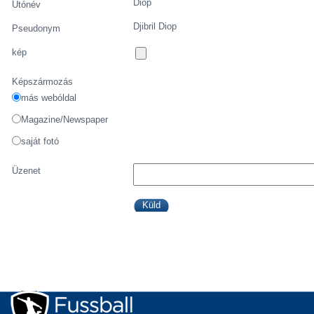
Diop
Utónév
Djibril Diop
Pseudonym
kép
Képszármozás
más webóldal
Magazine/Newspaper
saját fotó
Üzenet