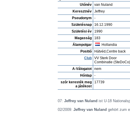
Játékos-t megnéz
Pontos keresés
Játékos os
Játékos archivum
Jordi Schell
Profíl
Klubok
Gal´eria
Vide´ok
Ját
Jeffrey van Nuland
Utónév
van Nuland
Keresztnév
Jeffrey
Pseudonym
-
Születésnap
16.12.1990
Születési év
1990
Magasság
183
Álampolgar
Hollandia
Positió
Hátvéd,Centre back
Club
VV Sterk Door
Combinatie (SteDoCo
A-Válogatot
nem
Hónlap
-