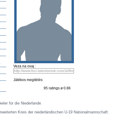
ztályzatok
Legújabb játékosok
Játékos javaslás
Kép küldése
Video javaslat
Hibát
S
ékosinformáció frissitése
Kép beküldés
Video javaslat
)
Veza na ovaj :
Játékos megitélés: