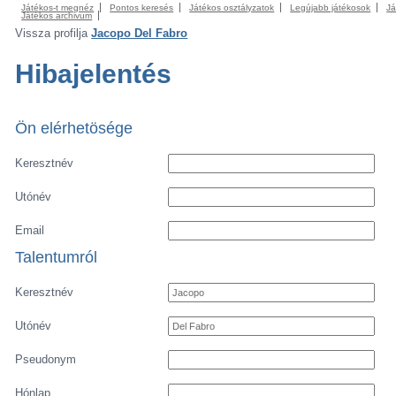
Játékos-t megnéz
Pontos keresés
Játékos osztályzatok
Legújabb játékosok
Já
Játékos archivum
Vissza profilja
Jacopo Del Fabro
Hibajelentés
Ön elérhetösége
Keresztnév
Utónév
Email
Talentumról
Keresztnév
Utónév
Pseudonym
Hónlap