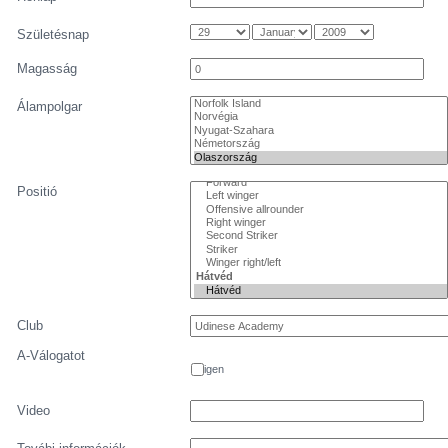
Születésnap
Magasság
Álampolgar
Positió
Club
A-Válogatot
igen
Video