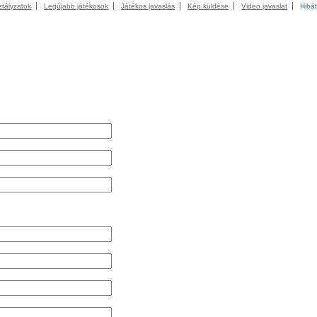
ztályzatok
Legújabb játékosok
Játékos javaslás
Kép küldése
Video javaslat
Hibát