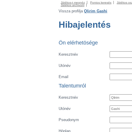
Játékos-t megnéz
Pontos keresés
Játékos os
Játékos archivum
Vissza profilja
Qlirim Gashi
Hibajelentés
Ön elérhetösége
Keresztnév
Utónév
Email
Talentumról
Keresztnév
Utónév
Pseudonym
Hónlap