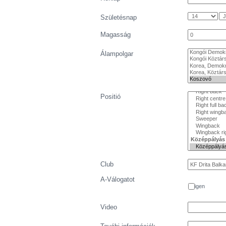
Születésnap
Magasság
Álampolgar
Positió
Club
A-Válogatot
igen
Video