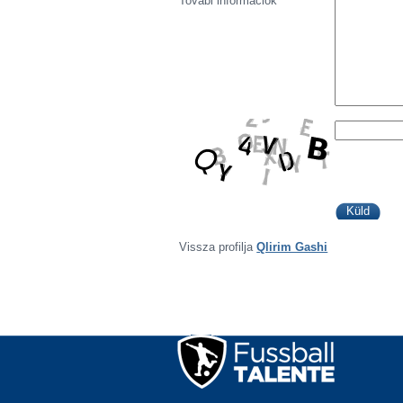
Továbi információk
Vissza profilja
Qlirim Gashi