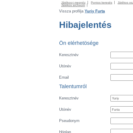
Játékos-t megnéz
Pontos keresés
Játékos os
Játékos archivum
Vissza profilja
Yuriy Furta
Hibajelentés
Ön elérhetösége
Keresztnév
Utónév
Email
Talentumról
Keresztnév
Utónév
Pseudonym
Hónlap