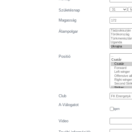
Születésnap
Magasság
Álampolgar
Positió
Club
A-Válogatot
igen
Video