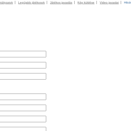
ztályzatok
Legújabb játékosok
Játékos javaslás
Kép küldése
Video javaslat
Hibát