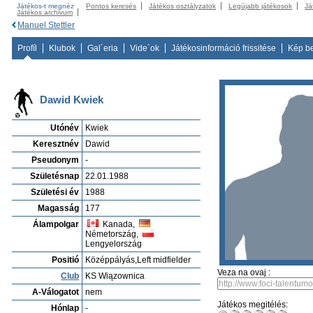
Játékos-t megnéz
Pontos keresés
Játékos osztályzatok
Legújabb játékosok
Já
Játékos archivum
Manuel Stettler
Profíl
Klubok
Gal´eria
Vide´ok
Játékosinformáció frissitése
Kép b
Dawid Kwiek
Utónév
Kwiek
Keresztnév
Dawid
Pseudonym
-
Születésnap
22.01.1988
Születési év
1988
Magasság
177
Álampolgar
Kanada,
Németország,
Lengyelország
Positió
Középpályás,Left midfielder
Veza na ovaj :
Club
KS Wiązownica
A-Válogatot
nem
Játékos megitélés:
Hónlap
-