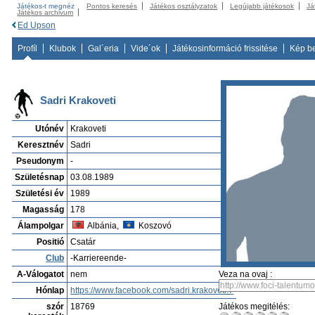
Játékos-t megnéz
Pontos keresés
Játékos osztályzatok
Legújabb játékosok
Já
Játékos archivum
Ed Upson
Profíl
Klubok
Gal´eria
Vide´ok
Játékosinformáció frissitése
Kép b
Sadri Krakoveti
Utónév
Krakoveti
Keresztnév
Sadri
Pseudonym
-
Születésnap
03.08.1989
Születési év
1989
Magasság
178
Álampolgar
Albánia,
Koszovó
Positió
Csatár
Club
-Karriereende-
A-Válogatot
nem
Veza na ovaj :
Hónlap
https://www.facebook.com/sadri.krakoveti.7
szór
18769
Játékos megitélés: