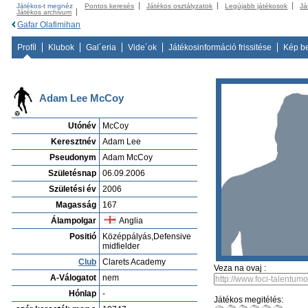
Játékos-t megnéz
Pontos keresés
Játékos osztályzatok
Legújabb játékosok
Já
Játékos archivum
Gafar Olafimihan
Profíl
Klubok
Gal´eria
Vide´ok
Játékosinformáció frissitése
Kép b
Adam Lee McCoy
Utónév
McCoy
Keresztnév
Adam Lee
Pseudonym
Adam McCoy
Születésnap
06.09.2006
Születési év
2006
Magasság
167
Álampolgar
Anglia
Positió
Középpályás,Defensive
midfielder
Club
Clarets Academy
Veza na ovaj :
A-Válogatot
nem
Hónlap
-
Játékos megitélés: