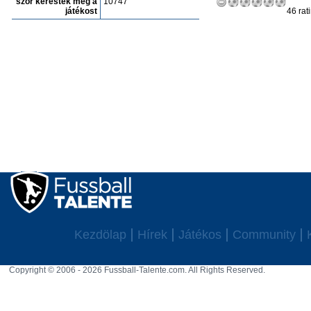
szór keresték meg a
10747
játékost
46 rat
Kezdölap
Hírek
Játékos
Community
Copyright © 2006 - 2026 Fussball-Talente.com. All Rights Reserved.